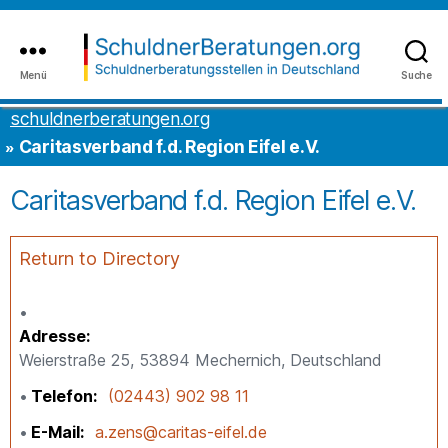
Inhalt
to
springen
the
content
Menü
Suche
schuldnerberatungen.org
schuldnerberatungen.org
Caritasverband f.d. Region Eifel e.V.
Caritasverband f.d. Region Eifel e.V.
Return to Directory
Adresse
Weierstraße 25, 53894 Mechernich, Deutschland
Telefon
(02443) 902 98 11
E-Mail
a.zens@caritas-eifel.de