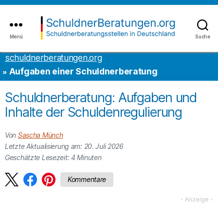
Inhalt
to
springen
the
content
Menü
Suche
schuldnerberatungen.org
schuldnerberatungen.org
Aufgaben einer Schuldnerberatung
Schuldnerberatung: Aufgaben und
Inhalte der Schuldenregulierung
Von
Sascha Münch
Letzte Aktualisierung am: 20. Juli 2026
Geschätzte Lesezeit:
4
Minuten
Kommentare