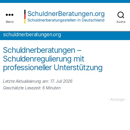
Inhalt
to
springen
the
content
Menü
Suche
schuldnerberatungen.org
schuldnerberatungen.org
Sch­uld­ner­be­rat­ung­en –
Schuldenregulierung mit
professioneller Unterstützung
Letzte Aktualisierung am: 17. Juli 2026
Geschätzte Lesezeit:
6
Minuten