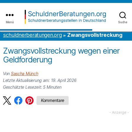
Inhalt
to
springen
the
content
Menü
Suche
schuldnerberatungen.org
schuldnerberatungen.org
Zwangsvollstreckung
Zwangsvollstreckung wegen einer
Geldforderung
Von
Sascha Münch
Letzte Aktualisierung am: 19. April 2026
Geschätzte Lesezeit:
5
Minuten
Kommentare