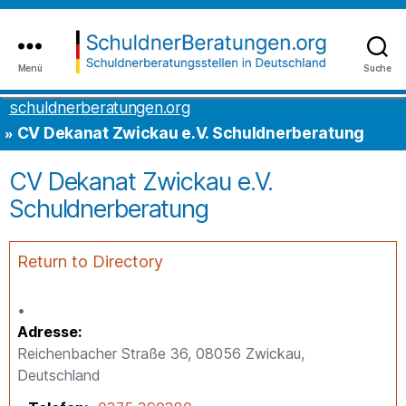
Inhalt
to
springen
the
content
Menü
Suche
schuldnerberatungen.org
schuldnerberatungen.org
CV Dekanat Zwickau e.V. Schuldnerberatung
CV Dekanat Zwickau e.V.
Schuldnerberatung
Return to Directory
Adresse
Reichenbacher Straße 36, 08056 Zwickau,
Deutschland