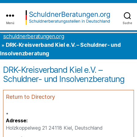
Inhalt
to
springen
the
content
Menü
Suche
schuldnerberatungen.org
schuldnerberatungen.org
DRK-Kreisverband Kiel e.V. – Schuldner- und
Insolvenzberatung
DRK-Kreisverband Kiel e.V. –
Schuldner- und Insolvenzberatung
Return to Directory
Adresse
Holzkoppelweg 21 24118 Kiel, Deutschland