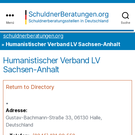
Inhalt
to
springen
the
content
Menü
Suche
schuldnerberatungen.org
schuldnerberatungen.org
Humanistischer Verband LV Sachsen-Anhalt
Humanistischer Verband LV
Sachsen-Anhalt
Return to Directory
Adresse
Gustav-Bachmann-Straße 33, 06130 Halle,
Deutschland