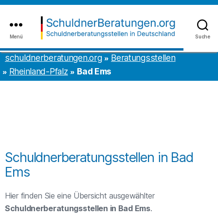
Inhalt
to
springen
the
content
Menü
Suche
schuldnerberatungen.org
schuldnerberatungen.org
Beratungsstellen
Rheinland-Pfalz
Bad Ems
Schuldnerberatungsstellen in Bad
Ems
Hier finden Sie eine Übersicht ausgewählter
Schuldnerberatungsstellen in Bad Ems
.