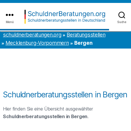
Inhalt
to
springen
the
content
Menü
Suche
schuldnerberatungen.org
schuldnerberatungen.org
Beratungsstellen
Mecklenburg-Vorpommern
Bergen
Schuldnerberatungsstellen in Bergen
Hier finden Sie eine Übersicht ausgewählter
Schuldnerberatungsstellen in Bergen
.