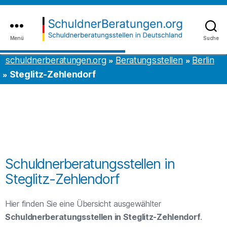
Inhalt
to
springen
the
content
Menü
Suche
schuldnerberatungen.org
schuldnerberatungen.org
Beratungsstellen
Berlin
Steglitz-Zehlendorf
Schuldnerberatungsstellen in
Steglitz-Zehlendorf
Hier finden Sie eine Übersicht ausgewählter
Schuldnerberatungsstellen in Steglitz-Zehlendorf
.