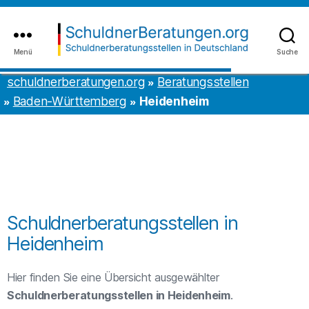
Inhalt
to
springen
the
content
Menü
Suche
schuldnerberatungen.org
schuldnerberatungen.org
Beratungsstellen
Baden-Württemberg
Heidenheim
Schuldnerberatungsstellen in
Heidenheim
Hier finden Sie eine Übersicht ausgewählter
Schuldnerberatungsstellen in Heidenheim
.