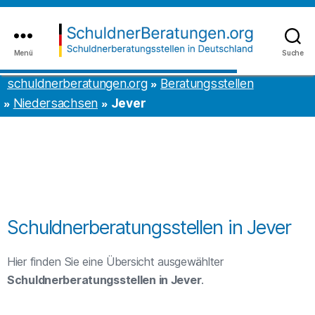
Inhalt
to
springen
the
content
Menü
Suche
schuldnerberatungen.org
schuldnerberatungen.org
Beratungsstellen
Niedersachsen
Jever
Schuldnerberatungsstellen in Jever
Hier finden Sie eine Übersicht ausgewählter
Schuldnerberatungsstellen in Jever
.