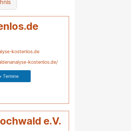
hnis
enlos.de
lyse-kostenlos.de
ldenanalyse-kostenlos.de/
» Termine
ochwald e.V.