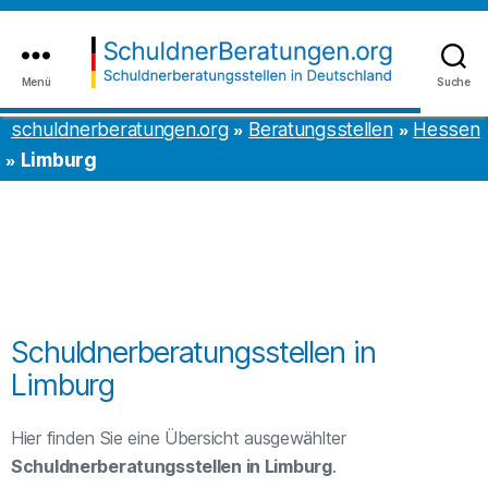
Inhalt
to
springen
the
content
Menü
Suche
schuldnerberatungen.org
schuldnerberatungen.org
Beratungsstellen
Hessen
Limburg
Schuldnerberatungsstellen in
Limburg
Hier finden Sie eine Übersicht ausgewählter
Schuldnerberatungsstellen in Limburg
.