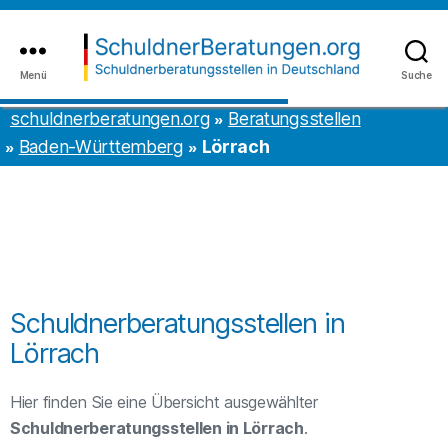
Inhalt
to
springen
the
content
Menü
Suche
schuldnerberatungen.org
schuldnerberatungen.org
Beratungsstellen
Baden-Württemberg
Lörrach
Schuldnerberatungsstellen in
Lörrach
Hier finden Sie eine Übersicht ausgewählter
Schuldnerberatungsstellen in Lörrach
.