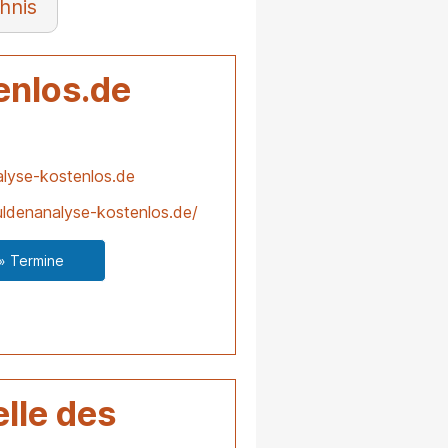
hnis
enlos.de
lyse-kostenlos.de
ldenanalyse-kostenlos.de/
» Termine
lle des