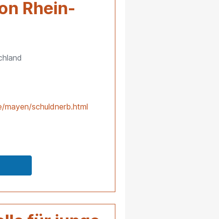
on Rhein-
chland
de/mayen/schuldnerb.html