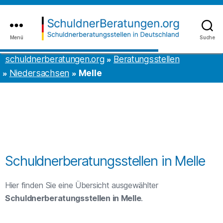
Inhalt
to
springen
the
content
Menü
Suche
schuldnerberatungen.org
schuldnerberatungen.org
Beratungsstellen
Niedersachsen
Melle
Schuldnerberatungsstellen in Melle
Hier finden Sie eine Übersicht ausgewählter
Schuldnerberatungsstellen in Melle
.