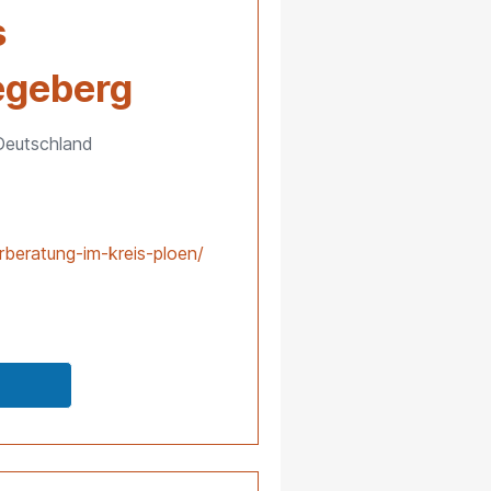
s
egeberg
Deutschland
rberatung-im-kreis-ploen/