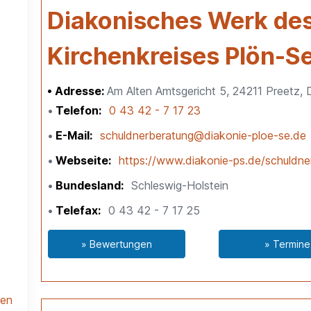
Diakonisches Werk de
Kirchenkreises Plön-S
Adresse:
Am Alten Amtsgericht 5, 24211 Preetz, 
Telefon
0 43 42 - 7 17 23
E-Mail
schuldnerberatung@diakonie-ploe-se.de
Webseite
https://www.diakonie-ps.de/schuldne
Bundesland
Schleswig-Holstein
Telefax
0 43 42 - 7 17 25
» Bewertungen
» Termine
len