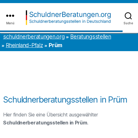
Inhalt
to
springen
the
content
Menü
Suche
schuldnerberatungen.org
schuldnerberatungen.org
Beratungsstellen
Rheinland-Pfalz
Prüm
Schuldnerberatungsstellen in Prüm
Hier finden Sie eine Übersicht ausgewählter
Schuldnerberatungsstellen in Prüm
.