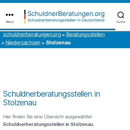
Inhalt
to
springen
the
content
Menü
Suche
schuldnerberatungen.org
schuldnerberatungen.org
Beratungsstellen
Niedersachsen
Stolzenau
Schuldnerberatungsstellen in
Stolzenau
Hier finden Sie eine Übersicht ausgewählter
Schuldnerberatungsstellen in Stolzenau
.