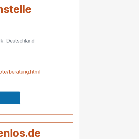
stelle
ck, Deutschland
ote/beratung.html
enlos.de