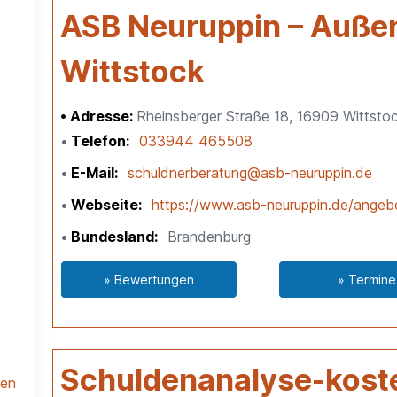
ASB Neuruppin – Außen
Wittstock
Adresse:
Rheinsberger Straße 18, 16909 Wittsto
Telefon
033944 465508
E-Mail
schuldnerberatung@asb-neuruppin.de
Webseite
https://www.asb-neuruppin.de/angeb
Bundesland
Brandenburg
» Bewertungen
» Termine
Schuldenanalyse-kost
len