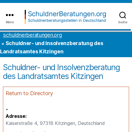
Inhalt
to
springen
the
content
Menü
Suche
schuldnerberatungen.org
schuldnerberatungen.org
Schuldner- und Insolvenzberatung des
Landratsamtes Kitzingen
Schuldner- und Insolvenzberatung
des Landratsamtes Kitzingen
Return to Directory
Adresse
Kaiserstraße 4, 97318 Kitzingen, Deutschland