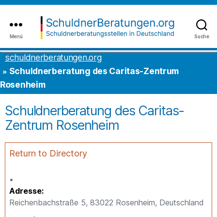
Inhalt
to
springen
the
content
Menü
Suche
schuldnerberatungen.org
schuldnerberatungen.org
Schuldnerberatung des Caritas-Zentrum
Rosenheim
Schuldnerberatung des Caritas-
Zentrum Rosenheim
Return to Directory
Adresse
Reichenbachstraße 5, 83022 Rosenheim, Deutschland