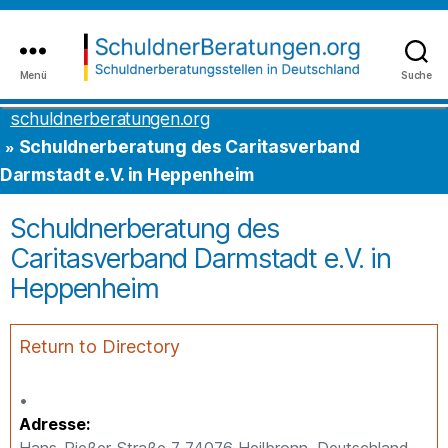
Inhalt
to
springen
the
content
Menü
Suche
schuldnerberatungen.org
schuldnerberatungen.org
Schuldnerberatung des Caritasverband
Darmstadt e.V. in Heppenheim
Schuldnerberatung des
Caritasverband Darmstadt e.V. in
Heppenheim
Return to Directory
Adresse
Hans-Rießer-Straße 7 74076 Heilbronn, Deutschland