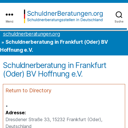
Inhalt
to
springen
the
content
Menü
Suche
schuldnerberatungen.org
schuldnerberatungen.org
Schuldnerberatung in Frankfurt (Oder) BV
Hoffnung e.V.
Schuldnerberatung in Frankfurt
(Oder) BV Hoffnung e.V.
Return to Directory
Adresse
Dresdener Straße 33, 15232 Frankfurt (Oder),
Deutschland