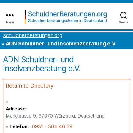
Inhalt
to
springen
the
content
Menü
Suche
schuldnerberatungen.org
schuldnerberatungen.org
ADN Schuldner- und Insolvenzberatung e.V.
ADN Schuldner- und
Insolvenzberatung e.V.
Return to Directory
Adresse
Marktgasse 9, 97070 Würzburg, Deutschland
Telefon
0931 - 304 46 69