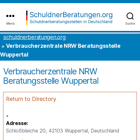
Inhalt
to
springen
the
content
Menü
Suche
schuldnerberatungen.org
schuldnerberatungen.org
Verbraucherzentrale NRW Beratungsstelle
Wuppertal
Verbraucherzentrale NRW
Beratungsstelle Wuppertal
Return to Directory
Adresse
Schloßbleiche 20, 42103 Wuppertal, Deutschland