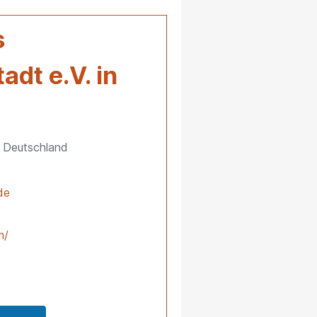
s
dt e.V. in
 Deutschland
de
m/