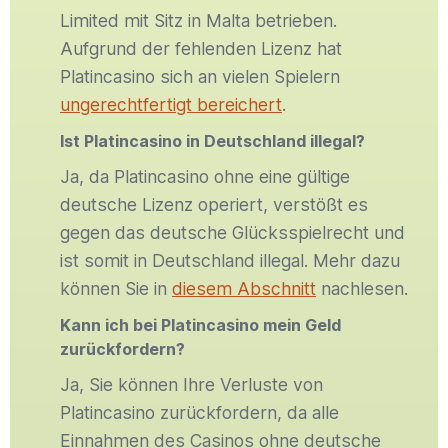
Limited mit Sitz in Malta betrieben.
Aufgrund der fehlenden Lizenz hat
Platincasino sich an vielen Spielern
ungerechtfertigt bereichert
.
Ist Platincasino in Deutschland illegal?
Ja, da Platincasino ohne eine gültige
deutsche Lizenz operiert, verstößt es
gegen das deutsche Glücksspielrecht und
ist somit in Deutschland illegal. Mehr dazu
können Sie in
diesem Abschnitt
nachlesen.
Kann ich bei Platincasino mein Geld
zurückfordern?
Ja, Sie können Ihre Verluste von
Platincasino zurückfordern, da alle
Einnahmen des Casinos ohne deutsche