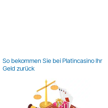
So bekommen Sie bei Platincasino Ihr
Geld zurück