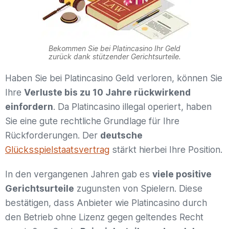
Bekommen Sie bei Platincasino Ihr Geld
zurück dank stützender Gerichtsurteile.
Haben Sie bei Platincasino Geld verloren, können Sie
Ihre
Verluste bis zu 10 Jahre rückwirkend
einfordern
. Da Platincasino illegal operiert, haben
Sie eine gute rechtliche Grundlage für Ihre
Rückforderungen. Der
deutsche
Glücksspielstaatsvertrag
stärkt hierbei Ihre Position.
In den vergangenen Jahren gab es
viele positive
Gerichtsurteile
zugunsten von Spielern. Diese
bestätigen, dass Anbieter wie Platincasino durch
den Betrieb ohne Lizenz gegen geltendes Recht