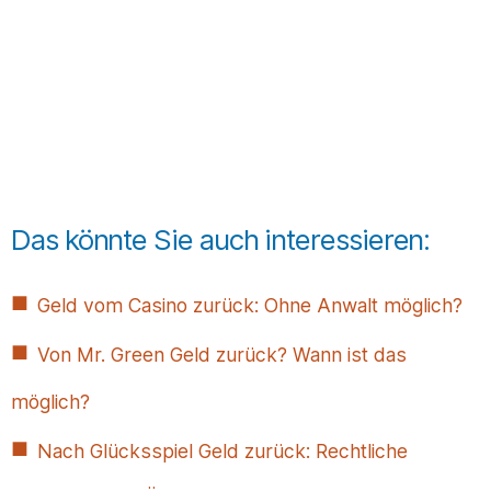
Das könnte Sie auch interessieren:
Geld vom Casino zurück: Ohne Anwalt möglich?
Von Mr. Green Geld zurück? Wann ist das
möglich?
Nach Glücksspiel Geld zurück: Rechtliche