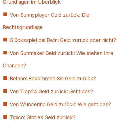
Grundlagen im Überblick
Von Sunnyplayer Geld zurück: Die
Rechtsgrundlage
Glücksspiel bei Bwin: Geld zurück oder nicht?
Von Sunmaker Geld zurück: Wie stehen Ihre
Chancen?
Betano: Bekommen Sie Geld zurück?
Von Tipp24 Geld zurück: Geht das?
Von Wunderino Geld zurück: Wie geht das?
Tipico: Gibt es Geld zurück?