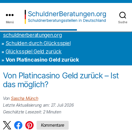
Inhalt
to
springen
the
content
Menü
Suche
schuldnerberatungen.org
schuldnerberatungen.org
Schulden durch Glücksspiel
Glücksspiel Geld zurück
Von Platincasino Geld zurück
Von Platincasino Geld zurück – Ist
das möglich?
Von
Sascha Münch
Letzte Aktualisierung am: 27. Juli 2026
Geschätzte Lesezeit:
2
Minuten
Kommentare