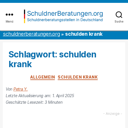
Inhalt
to
springen
the
content
Menü
Suche
schuldnerberatungen.org
schuldnerberatungen.org
schulden krank
Schlagwort:
schulden
krank
Kategorien
ALLGEMEIN
SCHULDEN KRANK
Von
Petra Y.
Letzte Aktualisierung am: 1. April 2025
Geschätzte Lesezeit:
3
Minuten