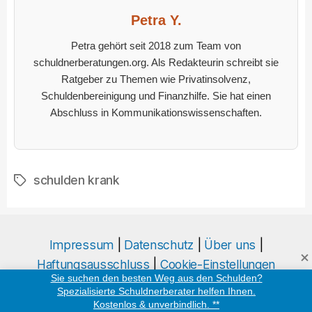
Petra Y.
Petra gehört seit 2018 zum Team von
schuldnerberatungen.org. Als Redakteurin schreibt sie
Ratgeber zu Themen wie Privatinsolvenz,
Schuldenbereinigung und Finanzhilfe. Sie hat einen
Abschluss in Kommunikationswissenschaften.
schulden krank
Schlagwörter
Impressum
|
Datenschutz
|
Über uns
|
Haftungsausschluss
|
Cookie-Einstellungen
Sie suchen den besten Weg aus den Schulden?
Spezialisierte Schuldnerberater helfen Ihnen.
© 2026 schuldnerberatungen.org
Hoch
↑
Kostenlos & unverbindlich. **