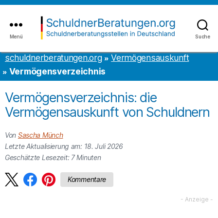
Inhalt
to
springen
the
content
Menü
Suche
schuldnerberatungen.org
schuldnerberatungen.org
Vermögensauskunft
Vermögensverzeichnis
Vermögensverzeichnis: die
Vermögensauskunft von Schuldnern
Von
Sascha Münch
Letzte Aktualisierung am: 18. Juli 2026
Geschätzte Lesezeit:
7
Minuten
Kommentare