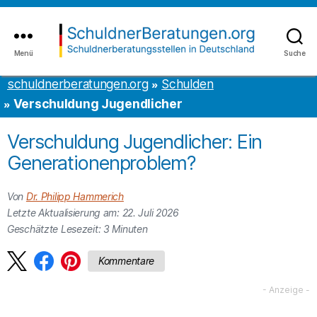
Inhalt
to
springen
the
content
Menü
Suche
schuldnerberatungen.org
schuldnerberatungen.org
Schulden
Verschuldung Jugendlicher
Verschuldung Jugendlicher: Ein
Generationenproblem?
Von
Dr. Philipp Hammerich
Letzte Aktualisierung am: 22. Juli 2026
Geschätzte Lesezeit:
3
Minuten
Kommentare