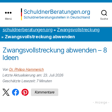
Inhalt
to
springen
the
content
Menü
Suche
schuldnerberatungen.org
schuldnerberatungen.org
Zwangsvollstreckung
Zwangsvollstreckung abwenden
Zwangsvollstreckung abwenden – 8
Ideen
Von
Dr. Philipp Hammerich
Letzte Aktualisierung am: 23. Juli 2026
Geschätzte Lesezeit:
7
Minuten
Kommentare