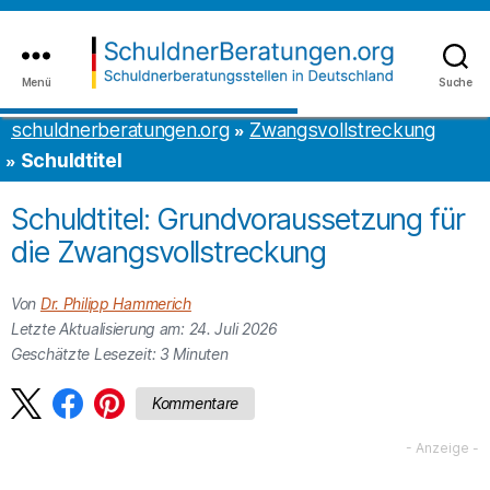
Inhalt
to
springen
the
content
Menü
Suche
schuldnerberatungen.org
schuldnerberatungen.org
Zwangsvollstreckung
Schuldtitel
Schuldtitel: Grundvoraussetzung für
die Zwangsvollstreckung
Von
Dr. Philipp Hammerich
Letzte Aktualisierung am: 24. Juli 2026
Geschätzte Lesezeit:
3
Minuten
Kommentare