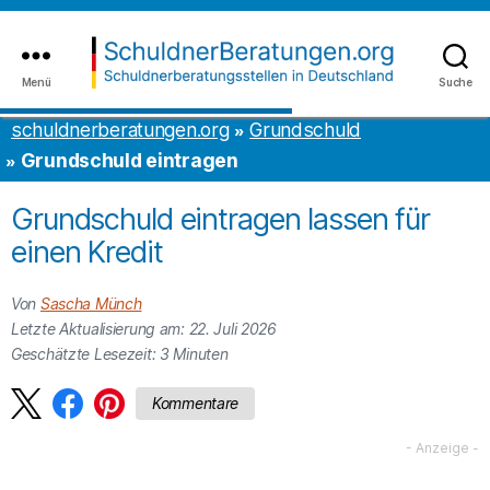
Inhalt
to
springen
the
content
Menü
Suche
schuldnerberatungen.org
schuldnerberatungen.org
Grundschuld
Grundschuld eintragen
Grundschuld eintragen lassen für
einen Kredit
Von
Sascha Münch
Letzte Aktualisierung am: 22. Juli 2026
Geschätzte Lesezeit:
3
Minuten
Kommentare