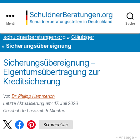
Inhalt
to
springen
the
content
Menü
Suche
schuldnerberatungen.org
schuldnerberatungen.org
Gläubiger
Sicherungsübereignung
Sicherungsübereignung –
Eigentumsübertragung zur
Kreditsicherung
Von
Dr. Philipp Hammerich
Letzte Aktualisierung am: 17. Juli 2026
Geschätzte Lesezeit:
9
Minuten
Kommentare