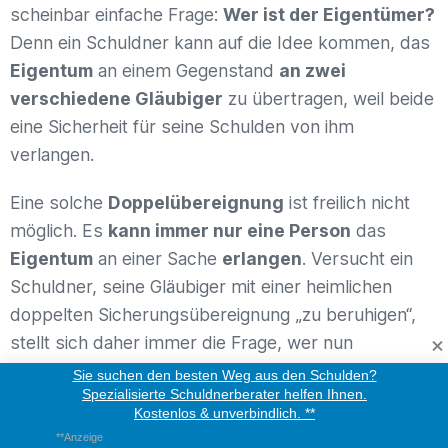
scheinbar einfache Frage:
Wer ist der Eigentümer?
Denn ein Schuldner kann auf die Idee kommen, das
Eigentum
an einem Gegenstand
an zwei
verschiedene Gläubiger
zu übertragen, weil beide
eine Sicherheit für seine Schulden von ihm
verlangen.
Eine solche
Doppelübereignung
ist freilich nicht
möglich. Es
kann immer nur eine Person
das
Eigentum
an einer Sache
erlangen
. Versucht ein
Schuldner, seine Gläubiger mit einer heimlichen
doppelten Sicherungsübereignung „zu beruhigen“,
stellt sich daher immer die Frage, wer nun
tatsächlich Sicherungseigentum erworben hat.
Sie suchen den besten Weg aus den Schulden?
Spezialisierte Schuldnerberater helfen Ihnen.
Kostenlos & unverbindlich. **
Diese Rechtsmaterie ist recht komplex und
**Anzeige