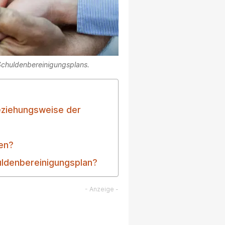
 Schuldenbereinigungsplans.
eziehungsweise der
en?
uldenbereinigungsplan?