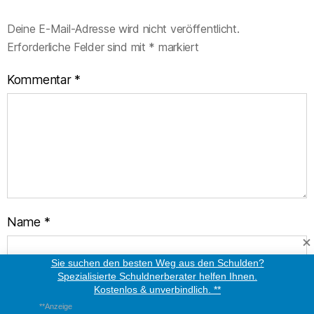
Deine E-Mail-Adresse wird nicht veröffentlicht.
Erforderliche Felder sind mit
*
markiert
Kommentar
*
Name
*
Sie suchen den besten Weg aus den Schulden?
Spezialisierte Schuldnerberater helfen Ihnen.
Kostenlos & unverbindlich. **
E-Mail-Adresse
*
**Anzeige