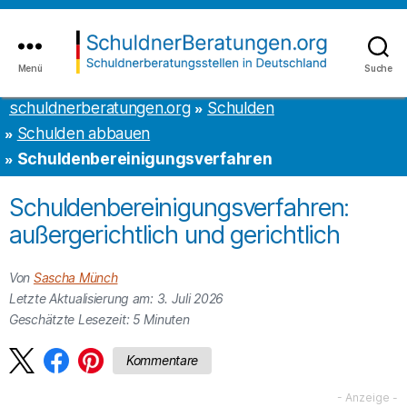
Inhalt
to
springen
the
content
Menü
Suche
schuldnerberatungen.org
schuldnerberatungen.org
Schulden
Schulden abbauen
Schuldenbereinigungsverfahren
Schuldenbereinigungsverfahren:
außergerichtlich und gerichtlich
Von
Sascha Münch
Letzte Aktualisierung am: 3. Juli 2026
Geschätzte Lesezeit:
5
Minuten
Kommentare