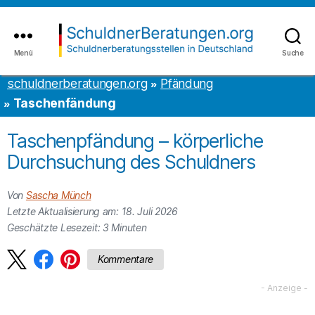
Inhalt
to
springen
the
content
Menü
Suche
schuldnerberatungen.org
schuldnerberatungen.org
Pfändung
Taschenfändung
Taschenpfändung – körperliche
Durchsuchung des Schuldners
Von
Sascha Münch
Letzte Aktualisierung am: 18. Juli 2026
Geschätzte Lesezeit:
3
Minuten
Kommentare