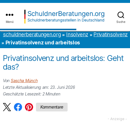
Inhalt
to
springen
the
content
Menü
Suche
schuldnerberatungen.org
schuldnerberatungen.org
Insolvenz
Privatinsolvenz
Privatinsolvenz und arbeitslos
Privatinsolvenz und arbeitslos: Geht
das?
Von
Sascha Münch
Letzte Aktualisierung am: 23. Juni 2026
Geschätzte Lesezeit:
2
Minuten
Kommentare