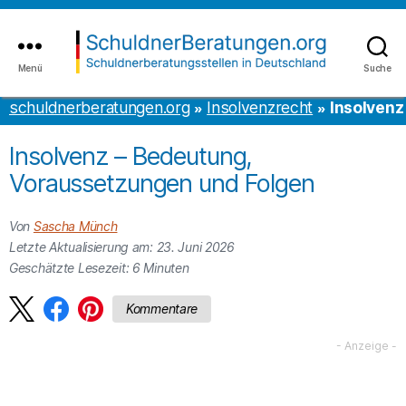
Inhalt
to
springen
the
content
Menü
Suche
schuldnerberatungen.org
schuldnerberatungen.org
Insolvenzrecht
Insolvenz
Insolvenz – Bedeutung,
Voraussetzungen und Folgen
Von
Sascha Münch
Letzte Aktualisierung am: 23. Juni 2026
Geschätzte Lesezeit:
6
Minuten
Kommentare