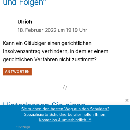
und Folgen”
says:
Ulrich
18. Februar 2022 um 19:19 Uhr
Kann ein Gläubiger einen gerichtlichen
Insolvenzantrag verhindern, in dem er einem
gerichtlichen Verfahren nicht zustimmt?
ANTWORTEN
Hinterlassen Sie einen
Sie suchen den besten Weg aus den Schulden?
Spezialisierte Schuldnerberater helfen Ihnen.
Kommentar
Kostenlos & unverbindlich. **
**Anzeige